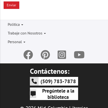
Enviar
Footer
Política
menu
Trabaje con Nosotros
Personal
Contáctenos:
(509) 783-7878
Pregúntele a la
biblioteca
© 2026 Mid-Columbia Libraries