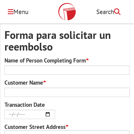
Pasar
al
Menu
Search
Búsqueda
contenido
principal
Forma para solicitar un
reembolso
Name of Person Completing Form
Customer Name
Transaction Date
Customer Street Address
Address